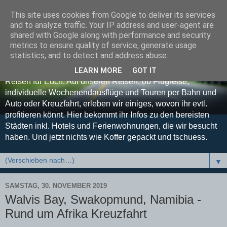
This site uses cookies from Google to deliver its services
Koffer gepackt und
and to analyze traffic. Your IP address and user-agent are
shared with Google along with performance and security
tschuess
metrics to ensure quality of service, generate usage
statistics, and to detect and address abuse.
Euer Reise-Blog - Unsere Erfahrungen, Tipps und Tricks auf
LEARN MORE
GOT IT
Reisen für Euch. Auf unseren Reisen, ob Flugreise,
individuelle Wochenendausflüge und Touren per Bahn und
Auto oder Kreuzfahrt, erleben wir einiges, wovon ihr evtl.
profitieren könnt. Hier bekommt ihr Infos zu den bereisten
Städten inkl. Hotels und Ferienwohnungen, die wir besucht
haben. Und jetzt nichts wie Koffer gepackt und tschuess.
▼
SAMSTAG, 30. NOVEMBER 2019
Walvis Bay, Swakopmund, Namibia -
Rund um Afrika Kreuzfahrt