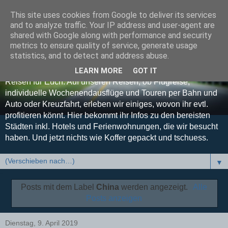
This site uses cookies from Google to deliver its services
Koffer gepackt und
and to analyze traffic. Your IP address and user-agent are
shared with Google along with performance and security
tschuess
metrics to ensure quality of service, generate usage
statistics, and to detect and address abuse.
Euer Reise-Blog - Unsere Erfahrungen, Tipps und Tricks auf
LEARN MORE
GOT IT
Reisen für Euch. Auf unseren Reisen, ob Flugreise,
individuelle Wochenendausflüge und Touren per Bahn und
Auto oder Kreuzfahrt, erleben wir einiges, wovon ihr evtl.
profitieren könnt. Hier bekommt ihr Infos zu den bereisten
Städten inkl. Hotels und Ferienwohnungen, die wir besucht
haben. Und jetzt nichts wie Koffer gepackt und tschuess.
▼
Posts mit dem Label
China
werden angezeigt.
Alle
Posts anzeigen
Dienstag, 9. April 2019