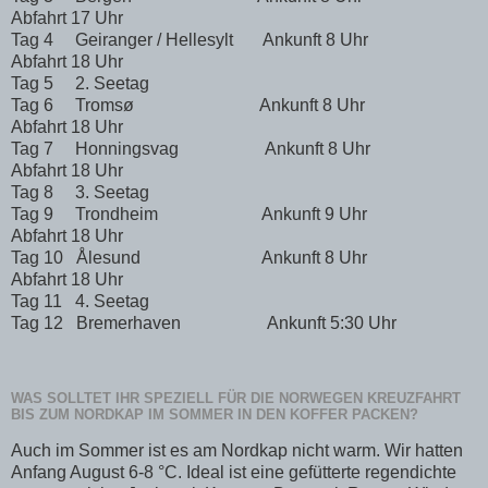
Abfahrt 17 Uhr
Tag 4
Geiranger / Hellesylt
Ankunft 8 Uhr
Abfahrt 18 Uhr
Tag 5
2. Seetag
Tag 6
Tromsø
Ankunft 8 Uhr
Abfahrt 18 Uhr
Tag 7
Honningsvag
Ankunft 8 Uhr
Abfahrt 18 Uhr
Tag 8
3. Seetag
Tag 9
Trondheim
Ankunft 9 Uhr
Abfahrt 18 Uhr
Tag 10
Ålesund
Ankunft 8 Uhr
Abfahrt 18 Uhr
Tag 11
4. Seetag
Tag 12
Bremerhaven
Ankunft 5:30 Uhr
WAS SOLLTET IHR SPEZIELL FÜR DIE NORWEGEN KREUZFAHRT
BIS ZUM NORDKAP IM SOMMER IN DEN KOFFER PACKEN?
Auch im Sommer ist es am Nordkap nicht warm. Wir hatten
Anfang August 6-8 °C. Ideal ist eine gefütterte regendichte