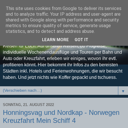
This site uses cookies from Google to deliver its services
Koffer gepackt und
and to analyze traffic. Your IP address and user-agent are
shared with Google along with performance and security
tschuess
metrics to ensure quality of service, generate usage
statistics, and to detect and address abuse.
Euer Reise-Blog - Unsere Erfahrungen, Tipps und Tricks auf
LEARN MORE
GOT IT
Reisen für Euch. Auf unseren Reisen, ob Flugreise,
individuelle Wochenendausflüge und Touren per Bahn und
Auto oder Kreuzfahrt, erleben wir einiges, wovon ihr evtl.
profitieren könnt. Hier bekommt ihr Infos zu den bereisten
Städten inkl. Hotels und Ferienwohnungen, die wir besucht
haben. Und jetzt nichts wie Koffer gepackt und tschuess.
▼
SONNTAG, 21. AUGUST 2022
Honningsvag und Nordkap - Norwegen
Kreuzfahrt Mein Schiff 4