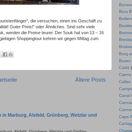
Bonair
Bora B
Botlie
uristenfänger“, die versuchen, einen ins Geschäft zu
Boulde
tät! Guter Preis!“ oder Ähnliches. Sind sehr viele
k, werden die Preise teurer. Der Souk hat von 13 – 16
Breme
giebigen Shoppingtour kehren wir gegen Mittag zum
Bresla
Brisba
Burg a
Busan
Cadiz
Cairns
artseite
Ältere Posts
Callao
Camps
Canal 
Canna
Canne
in Marburg, Alsfeld, Grünberg, Wetzlar und
Cape P
Carta
Chani
rburg, Alsfeld, Grünberg, Wetzlar und Gießen