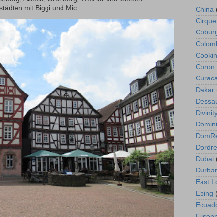
tädten mit Biggi und Mic...
China
Cirque
Cobur
Colom
Cookin
Coron
Curac
Dakar
Dessa
Divini
Domin
DomR
Dordre
Dubai
Durba
East L
Ebing
Ecuad
Eiisen