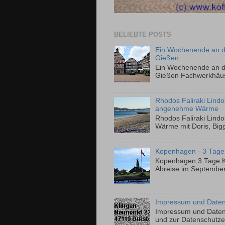
BELIEBTE POSTS
Ein Wochenende an de
Gießen
Ein Wochenende an de
Gießen Fachwerkhäuser
Rhodos Faliraki Lindo
angenehme Wärme
Rhodos Faliraki Lind
Wärme mit Doris, Bigg
Kopenhagen - 3 Tage 
Kopenhagen 3 Tage Kur
Abreise im September
Impressum und Daten
Impressum und Datens
und zur Datenschutzerklä