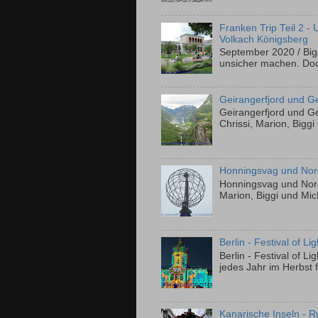
Franken Trip Teil 2 
Volkach Königsberg
September 2020 / Bigg
unsicher machen. Doch
Geirangerfjord und Ge
Geirangerfjord und G
Chrissi, Marion, 
Honningsvag und Nord
Honningsvag und Nord
Marion, Biggi und 
Berlin - Festival of Li
Berlin - Festival of 
jedes Jahr im Herbst fi
Kanarische Inseln - R