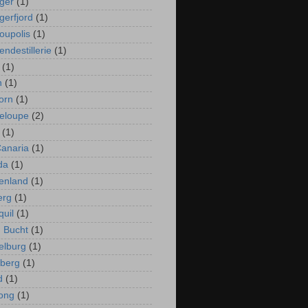
ger
(1)
gerfjord
(1)
oupolis
(1)
ndestillerie
(1)
(1)
n
(1)
orn
(1)
eloupe
(2)
(1)
anaria
(1)
da
(1)
enland
(1)
erg
(1)
uil
(1)
 Bucht
(1)
lburg
(1)
berg
(1)
d
(1)
ong
(1)