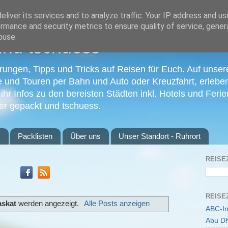
liver its services and to analyze traffic. Your IP address and u
rmance and security metrics to ensure quality of service, gene
buse.
und tschuess
ungen, Tipps und Tricks auf Reisen für Euch. Auf unser
und Touren per Bahn und Auto oder Kreuzfahrt, erleben w
 ihr Infos zu den bereisten Städten inkl. Hotels und Fer
fer gepackt und tschuess.
s
Packlisten
Über uns
Unser Standort - Ruhrort
REISE
REISE
skat
werden angezeigt.
Alle Posts anzeigen
ABC-In
Abu Dh