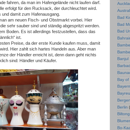
e fahren, da man im Hafengelände nicht laufen darf.
Auckla
le erfolgt für den Rucksack, der durchleuchtet wird.
Austra
us und damit zum Hafenausgang.
Bad Ki
n am neuen Fisch- und Obstmarkt vorbei. Hier
Bad Mü
die sehr sauber sind und ständig abgespritzt werden.
Bad U
em Boden. Es ist allerdings festzustellen, dass das
nlich“ ist.
Bahrai
sten Preise, da der erste Kunde kaufen muss, damit
Bambe
 wird. Hier zahlt sich hartes Handeln aus. Aber man
Bambe
ze der Händler erreicht ist, denn dann geht nichts
Banjul
klich sind: Händler und Käufer.
Barba
Bauna
Bay of
Bayer
Bayreu
Berge
Berlin
Biltong
Blume
Bo-Ka