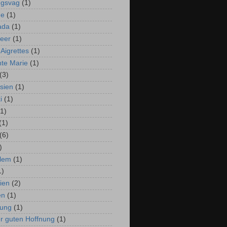
ngsvag
(1)
ne
(1)
ada
(1)
meer
(1)
 Aigrettes
(1)
nte Marie
(1)
(3)
sien
(1)
i
(1)
(1)
(1)
(6)
)
lem
(1)
1)
ien
(2)
en
(1)
iung
(1)
r guten Hoffnung
(1)