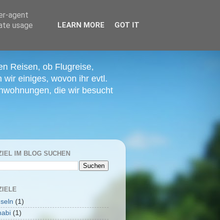
ser-agent
rate usage
LEARN MORE
GOT IT
en Reisen, ob Flugreise,
ir einiges, wovon ihr evtl.
ienwohnungen, die wir besucht
ZIEL IM BLOG SUCHEN
ZIELE
seln
(1)
abi
(1)