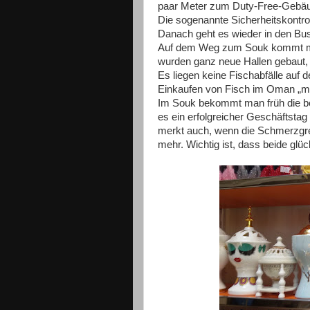
paar Meter zum Duty-Free-Gebäud
Die sogenannte Sicherheitskontrol
Danach geht es wieder in den B
Auf dem Weg zum Souk kommt ma
wurden ganz neue Hallen gebaut, 
Es liegen keine Fischabfälle auf d
Einkaufen von Fisch im Oman „män
Im Souk bekommt man früh die be
es ein erfolgreicher Geschäftstag
merkt auch, wenn die Schmerzgren
mehr. Wichtig ist, dass beide glüc