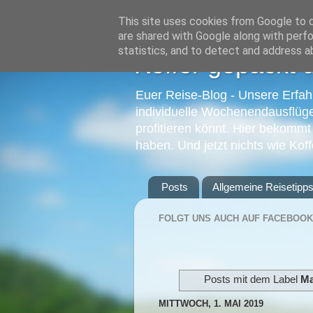
This site uses cookies from Google to de
are shared with Google along with perfo
statistics, and to detect and address a
Koffer gepackt 
Euer Reise-Blog - Unsere Erfahr
individuelle Wochenendausflüge 
profitieren könnt. Hier bekommt
haben. Und jetzt nichts wie Kof
Posts
Allgemeine Reisetipp
FOLGT UNS AUCH AUF FACEBOOK
Posts mit dem Label
Ma
MITTWOCH, 1. MAI 2019