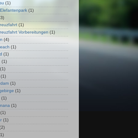
su
(1)
lefantenpark
(1)
(3)
reuzfahrt
(1)
kreuzfahrt Vorbereitungen
(1)
en
(4)
Beach
(1)
d
(1)
e
(1)
(1)
(1)
rdam
(1)
gebirge
(1)
(1)
anana
(1)
(1)
r
(1)
(2)
(1)