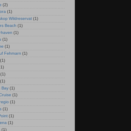
e
(2)
ora
(1)
rskop Wildreservat
(1)
rs Beach
(1)
rhaven
(1)
u
(1)
ne
(1)
uf Fehmarn
(1)
(1)
(1)
(1)
(1)
 Bay
(1)
Cruise
(1)
regio
(1)
s
(1)
oint
(1)
gena
(1)
a
(1)