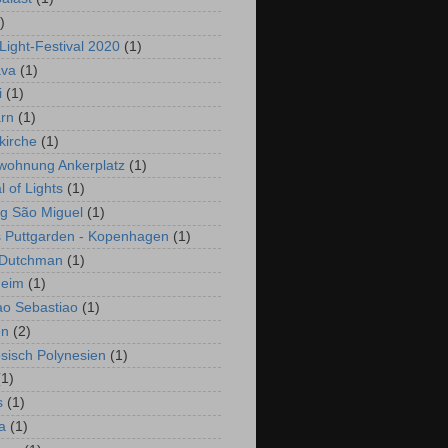
)
Light-Festival 2020
(1)
ava
(1)
i
(1)
rn
(1)
kirche
(1)
wohnung Ankerplatz
(1)
l of Lights
(1)
g São Miguel
(1)
s Puttgarden - Kopenhagen
(1)
 Dutchman
(1)
heim
(1)
ao Sebastiao
(1)
en
(2)
sisch Polynesien
(1)
(1)
s
(1)
a
(1)