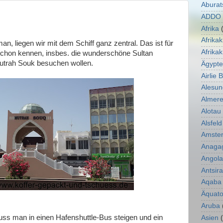
Aburat
ADDO E
Afrika
Afrikak
n, liegen wir mit dem Schiff ganz zentral. Das ist für
Afrika
schon kennen, insbes. die wunderschöne Sultan
trah Souk besuchen wollen.
Ägypt
Airlie 
Alesun
Almer
Alotau
Alsfeld
Amste
Anaga
Angola
Antsir
Aqaba
Äquato
Aruba
ss man in einen Hafenshuttle-Bus steigen und ein
Asien