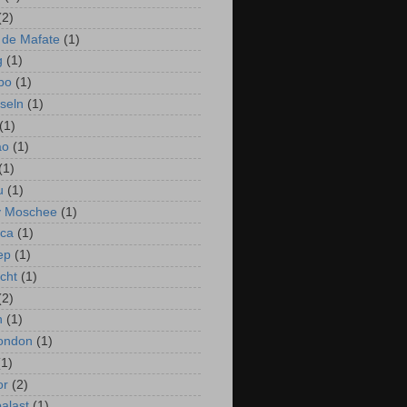
(2)
 de Mafate
(1)
g
(1)
bo
(1)
seln
(1)
(1)
ao
(1)
(1)
u
(1)
ty Moschee
(1)
ica
(1)
ep
(1)
cht
(1)
(2)
n
(1)
ondon
(1)
(1)
or
(2)
palast
(1)