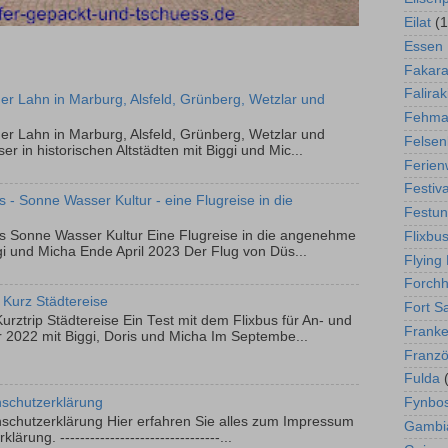
Eilat
(1
Essen 
Fakar
Falirak
r Lahn in Marburg, Alsfeld, Grünberg, Wetzlar und
Fehma
r Lahn in Marburg, Alsfeld, Grünberg, Wetzlar und
Felsen
 in historischen Altstädten mit Biggi und Mic...
Ferien
Festiva
s - Sonne Wasser Kultur - eine Flugreise in die
Festun
os Sonne Wasser Kultur Eine Flugreise in die angenehme
Flixbu
i und Micha Ende April 2023 Der Flug von Düs...
Flying
Forch
Kurz Städtereise
Fort S
ztrip Städtereise Ein Test mit dem Flixbus für An- und
Frank
 2022 mit Biggi, Doris und Micha Im Septembe...
Franzö
Fulda
schutzerklärung
Fynbo
chutzerklärung Hier erfahren Sie alles zum Impressum
Gambi
rung. --------------------------------...