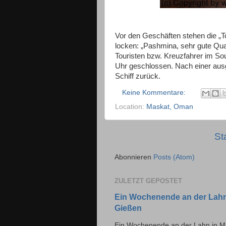
Vor den Geschäften stehen die „To
locken: „Pashmina, sehr gute Quali
Touristen bzw. Kreuzfahrer im Sou
Uhr geschlossen. Nach einer aus
Schiff zurück.
Keine Kommentare:
Location:
Maskat, Oman
St
Abonnieren
Posts (Atom)
ZULETZT GEPOSTET
Ein Wochenende an der Lahn 
Gießen
Ein Wochenende an der Lahn in Ma