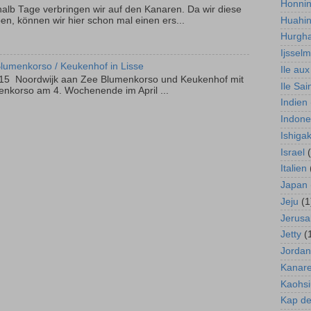
Honni
alb Tage verbringen wir auf den Kanaren. Da wir diese
Huahi
ben, können wir hier schon mal einen ers...
Hurgh
Ijssel
Blumenkorso / Keukenhof in Lisse
Ile aux
2015 Noordwijk aan Zee Blumenkorso und Keukenhof mit
Ile Sai
enkorso am 4. Wochenende im April ...
Indien
Indone
Ishigak
Israel
Italien
Japan
Jeju
(1
Jerusa
Jetty
(
Jordan
Kanar
Kaohs
Kap de