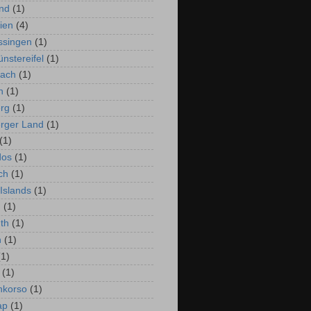
nd
(1)
lien
(4)
ssingen
(1)
nstereifel
(1)
rach
(1)
n
(1)
rg
(1)
rger Land
(1)
(1)
dos
(1)
ch
(1)
 Islands
(1)
n
(1)
th
(1)
n
(1)
(1)
(1)
nkorso
(1)
ap
(1)