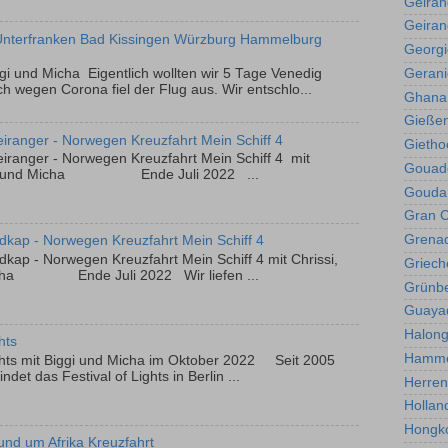
Geiran
Geiran
- Unterfranken Bad Kissingen Würzburg Hammelburg
Georgi
Geranie
i und Micha Eigentlich wollten wir 5 Tage Venedig
 wegen Corona fiel der Flug aus. Wir entschlo...
Ghana
Gieße
iranger - Norwegen Kreuzfahrt Mein Schiff 4
Gietho
eiranger - Norwegen Kreuzfahrt Mein Schiff 4 mit
Gouad
Biggi und Micha Ende Juli 2022 ...
Gouda
Gran C
Grena
kap - Norwegen Kreuzfahrt Mein Schiff 4
kap - Norwegen Kreuzfahrt Mein Schiff 4 mit Chrissi,
Griech
Micha Ende Juli 2022 Wir liefen ...
Grünb
Guayaq
Halong
ghts
Hamme
Lights mit Biggi und Micha im Oktober 2022 Seit 2005
ndet das Festival of Lights in Berlin ...
Herren
Hollan
Hongk
und um Afrika Kreuzfahrt