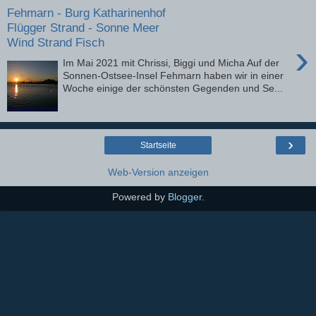
Fehmarn - Burg Katharinenhof
Flügger Strand - Sonne Meer
Wind Strand Fisch
›
Im Mai 2021 mit Chrissi, Biggi und Micha Auf der
Sonnen-Ostsee-Insel Fehmarn haben wir in einer
Woche einige der schönsten Gegenden und Se...
›
Startseite
Web-Version anzeigen
Powered by
Blogger
.