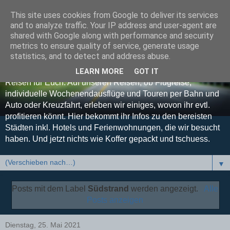
This site uses cookies from Google to deliver its services
Koffer gepackt und
and to analyze traffic. Your IP address and user-agent are
shared with Google along with performance and security
tschuess
metrics to ensure quality of service, generate usage
statistics, and to detect and address abuse.
Euer Reise-Blog - Unsere Erfahrungen, Tipps und Tricks auf
LEARN MORE
GOT IT
Reisen für Euch. Auf unseren Reisen, ob Flugreise,
individuelle Wochenendausflüge und Touren per Bahn und
Auto oder Kreuzfahrt, erleben wir einiges, wovon ihr evtl.
profitieren könnt. Hier bekommt ihr Infos zu den bereisten
Städten inkl. Hotels und Ferienwohnungen, die wir besucht
haben. Und jetzt nichts wie Koffer gepackt und tschuess.
▼
Posts mit dem Label
Südstrand
werden angezeigt.
Alle
Posts anzeigen
Dienstag, 25. Mai 2021