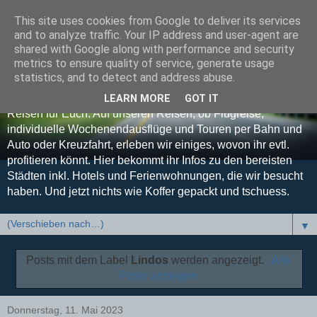
This site uses cookies from Google to deliver its services
Koffer gepackt und
and to analyze traffic. Your IP address and user-agent are
shared with Google along with performance and security
tschuess
metrics to ensure quality of service, generate usage
statistics, and to detect and address abuse.
Euer Reise-Blog - Unsere Erfahrungen, Tipps und Tricks auf
LEARN MORE
GOT IT
Reisen für Euch. Auf unseren Reisen, ob Flugreise,
individuelle Wochenendausflüge und Touren per Bahn und
Auto oder Kreuzfahrt, erleben wir einiges, wovon ihr evtl.
profitieren könnt. Hier bekommt ihr Infos zu den bereisten
Städten inkl. Hotels und Ferienwohnungen, die wir besucht
haben. Und jetzt nichts wie Koffer gepackt und tschuess.
▼
Posts mit dem Label
Lindos
werden angezeigt.
Alle
Posts anzeigen
Donnerstag, 11. Mai 2023