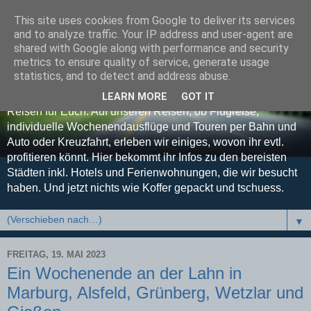
This site uses cookies from Google to deliver its services
Koffer gepackt und
and to analyze traffic. Your IP address and user-agent are
shared with Google along with performance and security
tschuess
metrics to ensure quality of service, generate usage
statistics, and to detect and address abuse.
Euer Reise-Blog - Unsere Erfahrungen, Tipps und Tricks auf
LEARN MORE
GOT IT
Reisen für Euch. Auf unseren Reisen, ob Flugreise,
individuelle Wochenendausflüge und Touren per Bahn und
Auto oder Kreuzfahrt, erleben wir einiges, wovon ihr evtl.
profitieren könnt. Hier bekommt ihr Infos zu den bereisten
Städten inkl. Hotels und Ferienwohnungen, die wir besucht
haben. Und jetzt nichts wie Koffer gepackt und tschuess.
▼
FREITAG, 19. MAI 2023
Ein Wochenende an der Lahn in
Marburg, Alsfeld, Grünberg, Wetzlar und