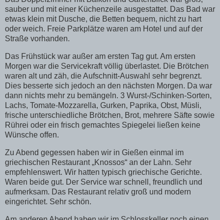
sauber und mit einer Küchenzeile ausgestattet. Das Bad war
etwas klein mit Dusche, die Betten bequem, nicht zu hart
oder weich. Freie Parkplätze waren am Hotel und auf der
Straße vorhanden.
Das Frühstück war außer am ersten Tag gut. Am ersten
Morgen war die Servicekraft völlig überlastet. Die Brötchen
waren alt und zäh, die Aufschnitt-Auswahl sehr begrenzt.
Dies besserte sich jedoch an den nächsten Morgen. Da war
dann nichts mehr zu bemängeln. 3 Wurst-/Schinken-Sorten,
Lachs, Tomate-Mozzarella, Gurken, Paprika, Obst, Müsli,
frische unterschiedliche Brötchen, Brot, mehrere Säfte sowie
Rührei oder ein frisch gemachtes Spiegelei ließen keine
Wünsche offen.
Zu Abend gegessen haben wir in Gießen einmal im
griechischen Restaurant „Knossos“ an der Lahn. Sehr
empfehlenswert. Wir hatten typisch griechische Gerichte.
Waren beide gut. Der Service war schnell, freundlich und
aufmerksam. Das Restaurant relativ groß und modern
eingerichtet. Sehr schön.
Am anderen Abend haben wir im Schlosskeller noch einen